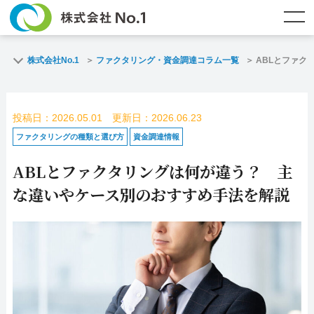
TOP
ファクタリングとは？
株式会社No.1
ファクタリング・資金調達コラム一覧
ABLとファク
ご契約までの流れ
ご利用事例
投稿日：2026.05.01 更新日：2026.06.23
よくある質問
ファクタリング・資金調達コラム
ファクタリングの種類と選び方
資金調達情報
ABLとファクタリングは何が違う？ 主
企業情報
お問い合わせ
な違いやケース別のおすすめ手法を解説
名古屋支店HP
福岡支店HP
お電話で
スピード
メールで
お問合せ
査定依頼
お問い合わせ
名古屋支店直通
福岡支店直通