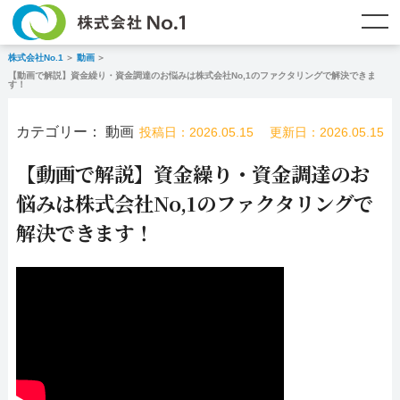
株式会社No.1
動画
TOP
ファクタリングとは？
【動画で解説】資金繰り・資金調達のお悩みは株式会社No,1のファクタリングで解決できま
す！
ご契約までの流れ
ご利用事例
カテゴリー： 動画
投稿日：2026.05.15
更新日：2026.05.15
よくある質問
ファクタリング・資金調達コラム
【動画で解説】資金繰り・資金調達のお
悩みは株式会社No,1のファクタリングで
企業情報
お問い合わせ
解決できます！
名古屋支店HP
福岡支店HP
お電話で
スピード
メールで
お問合せ
査定依頼
お問い合わせ
名古屋支店直通
福岡支店直通