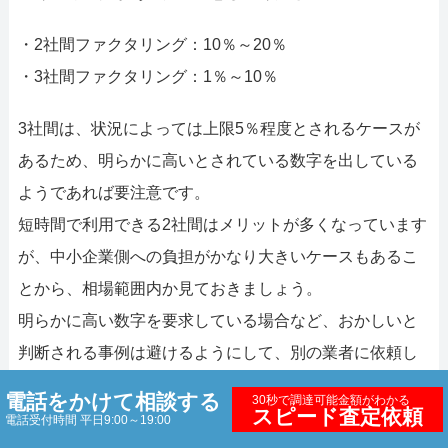
・2社間ファクタリング：10％～20％
・3社間ファクタリング：1％～10％
3社間は、状況によっては上限5％程度とされるケースが
あるため、明らかに高いとされている数字を出している
ようであれば要注意です。
短時間で利用できる2社間はメリットが多くなっています
が、中小企業側への負担がかなり大きいケースもあるこ
とから、相場範囲内か見ておきましょう。
明らかに高い数字を要求している場合など、おかしいと
判断される事例は避けるようにして、別の業者に依頼し
てください。
電話をかけて相談する
30秒で調達可能金額がわかる
スピード査定依頼
より安心できる状況を作っておかないと、最悪のケース
電話受付時間 平日9:00～19:00