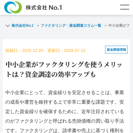
TOP
ファクタリングとは？
株式会社No.1
ファクタリング・資金調達コラム一覧
中小企業がフ
ご契約までの流れ
ご利用事例
資金調達情報
投稿日：2025.12.20 更新日：2026.07.16
よくある質問
ファクタリング・資金調達コラム
中小企業がファクタリングを使うメリッ
企業情報
お問い合わせ
トは？資金調達の効率アップも
名古屋支店HP
福岡支店HP
中小企業にとって、資金繰りを安定させることは、事業
の成長や運営を維持する上で非常に重要な課題です。安
お電話で
スピード
メールで
お問合せ
査定依頼
お問い合わせ
定した資金繰りを確保するために、近年注目されている
のがファクタリングと呼ばれる売掛債権の買い取り手法
名古屋支店直通
福岡支店直通
です。ファクタリングは、請求書や売上に基づく権利を