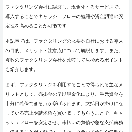
052-414-4107
092-419-2433
ファクタリング会社に譲渡し、現金化するサービスで、
おすすめ記事
導入することでキャッシュフローの短縮や資金調達の安
定性を高めることが可能です。
ファクタリングで即日資金調達するための方法
本記事では、ファクタリングの概要や自社における導入
ファクタリングで通りやすい会社はどういう会社？
の目的、メリット・注意点について解説します。また、
複数のファクタリング会社を比較して見極めるポイント
も紹介します。
まず、ファクタリングを利用することで得られる主なメ
リットとして、売掛金の早期現金化により、手元資金を
十分に確保できる点が挙げられます。支払日が掛けにな
っている売上や請求権を買い取ってもらうことで、キャ
ッシュフローを安定させ、未払いの負債や急な支払義務
に備えることが可能です。また、クラウド会計や管理シ