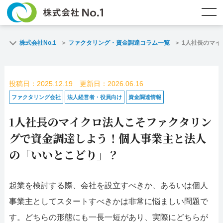
TOP
ファクタリングとは？
株式会社No.1
ファクタリング・資金調達コラム一覧
1人社長のマ
ご契約までの流れ
ご利用事例
投稿日：2025.12.19 更新日：2026.06.16
よくある質問
ファクタリング・資金調達コラム
ファクタリング会社
法人経営者・役員向け
資金調達情報
1人社長のマイクロ法人こそファクタリン
企業情報
お問い合わせ
グで資金調達しよう！個人事業主と法人
名古屋支店HP
福岡支店HP
の「いいとこどり」？
お電話で
スピード
メールで
起業を検討する際、会社を設立すべきか、あるいは個人
お問合せ
査定依頼
お問い合わせ
事業主としてスタートすべきかは非常に悩ましい問題で
名古屋支店直通
福岡支店直通
す。どちらの形態にも一長一短があり、実際にどちらが