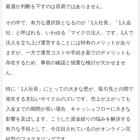
052-414-4107
092-419-2433
最適か判断を下すのは容易ではありません。
おすすめ記事
その中で、有力な選択肢となるのが「1人社長」「1人会
ファクタリングで即日資金調達するための方法
社」と呼ばれる、いわゆる「マイクロ法人」です。1人で
法人を立ち上げ運営することには特有のメリットがあり
ファクタリングで通りやすい会社はどういう会社？
ますが、一方で運営コストや手続き面でのデメリットも
存在するため、事前の確認と慎重な検討が欠かせませ
ん。
特に「1人社長」にとっての大きな壁が、取引先との間で
発生する支払いサイクルのズレです。売上が上がっても
入金までの期間が長い場合、キャッシュフローに大きな
影響を及ぼします。こうした資金繰りの悩みを解決する
有力な手段として、今注目されているのがオンライン完
結型のファクタリングです。