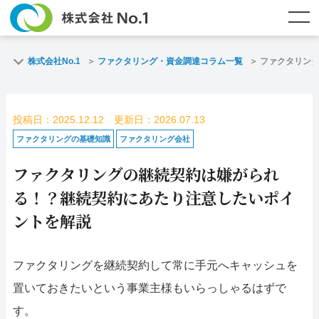
TOP
ファクタリングとは？
株式会社No.1
ファクタリング・資金調達コラム一覧
ファクタリン
ご契約までの流れ
ご利用事例
投稿日：2025.12.12 更新日：2026.07.13
よくある質問
ファクタリング・資金調達コラム
ファクタリングの基礎知識
ファクタリング会社
ファクタリングの継続契約は嫌がられ
企業情報
お問い合わせ
る！？継続契約にあたり注意したいポイ
名古屋支店HP
福岡支店HP
ントを解説
お電話で
スピード
メールで
ファクタリングを継続契約して常に手元へキャッシュを
お問合せ
査定依頼
お問い合わせ
置いておきたいという事業主様もいらっしゃるはずで
名古屋支店直通
福岡支店直通
す。