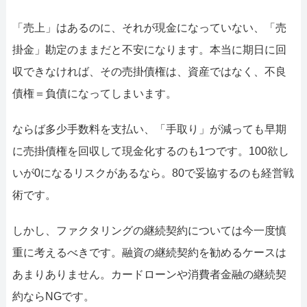
052-414-4107
092-419-2433
「売上」はあるのに、それが現金になっていない、「売
おすすめ記事
掛金」勘定のままだと不安になります。本当に期日に回
ファクタリングで即日資金調達するための方法
収できなければ、その売掛債権は、資産ではなく、不良
債権＝負債になってしまいます。
ファクタリングで通りやすい会社はどういう会社？
ならば多少手数料を支払い、「手取り」が減っても早期
に売掛債権を回収して現金化するのも1つです。100欲し
いが0になるリスクがあるなら。80で妥協するのも経営戦
術です。
しかし、ファクタリングの継続契約については今一度慎
重に考えるべきです。融資の継続契約を勧めるケースは
あまりありません。カードローンや消費者金融の継続契
約ならNGです。