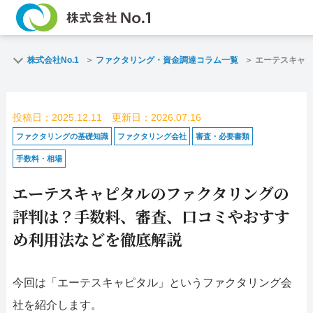
TOP
ファクタリン
株式会社No.1
ファクタリング・資金調達コラム一覧
エーテスキャ
ご契約までの流れ
ご利用事例
投稿日：2025.12.11 更新日：2026.07.16
よくある質問
ファクタリン
ファクタリングの基礎知識
ファクタリング会社
審査・必要書類
手数料・相場
企業情報
お問い合わせ
エーテスキャピタルのファクタリングの
名古屋支店HP
福岡支店HP
評判は？手数料、審査、口コミやおすす
め利用法などを徹底解説
お電話で
スピード
お問合せ
査定依頼
今回は「エーテスキャピタル」というファクタリング会
名古屋支店直通
社を紹介します。