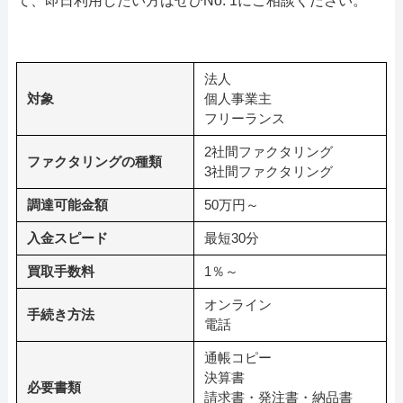
て、即日利用したい方はぜひNo. 1にご相談ください。
法人
対象
個人事業主
フリーランス
2社間ファクタリング
ファクタリングの種類
3社間ファクタリング
調達可能金額
50万円～
入金スピード
最短30分
買取手数料
1％～
オンライン
手続き方法
電話
通帳コピー
決算書
必要書類
請求書・発注書・納品書