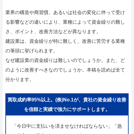
052-414-4107
092-4
業界の構造や商習慣、あるいは社会の変化に伴って受け
おすすめ記事
る影響などの違いにより、業種によって資金繰りの難し
ファクタリングで即日資金調達するた
さ、ポイント、改善方法などが異なります。
建設業は、資金繰りが特に難しく、改善に苦労する業種
ファクタリングで通りやすい会社はどう
の筆頭に挙げられます。
なぜ建設業の資金繰りは難しいのでしょうか。また、ど
のように改善すべきなのでしょうか。本稿を読めば全て
分かります。
買取成約率95%以上。(株)No.1が、貴社の資金繰り改善
を信頼と実績で強力にサポートします。
「今日中に支払いを済ませなければならない」「急