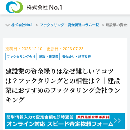
TOP
ファクタリングとは？
株式会社No.1
ファクタリング・資金調達コラム一覧
建設業の資金
ご契約までの流れ
ご利用事例
投稿日：2025.12.10 更新日：2026.07.23
よくある質問
ファクタリング・資金
ファクタリング会社
建設・建築業
資金繰り・経営改善
建設業の資金繰りはなぜ難しい？コツ
企業情報
お問い合わせ
は？ファクタリングとの相性は？｜建設
名古屋支店HP
福岡支店HP
業におすすめのファクタリング会社ラン
キング
お電話で
スピード
お問合せ
査定依頼
名古屋支店直通
福