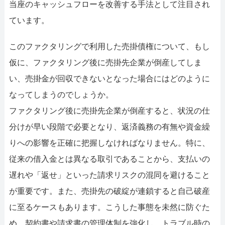
052-414-4107
092-
当座のキャッシュフローを改善する手法として注目され
ています。
おすすめ記事
このファクタリングで利用した売掛債権について、もし
ファクタリングで即日資金調達する
仮に、ファクタリング後に売掛先企業が倒産してしま
い、売掛金が回収できないとなった場合にはどのように
ファクタリングで通りやすい会社はど
なってしまうのでしょうか。
ファクタリング後に売掛先企業が倒産すると、状況の仕
分けが早い段階で必要となり、返済義務の有無や資金繰
りへの影響を正確に把握しなければなりません。特に、
従来の借入金とは異なる取引であることから、支払いの
遅れや「返せ」といった請求リスクの混同を避けること
が重要です。また、売掛先の破綻が連鎖すると自己破産
に至るケースもあります。こうした事態を未然に防ぐた
め、契約書や請求書の管理体制を強化し、トラブル時の