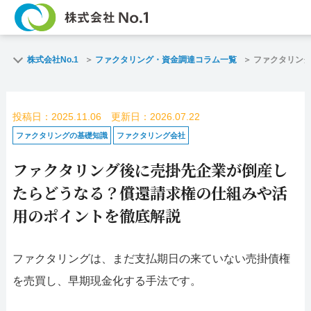
TOP
ファクタリングとは
株式会社No.1
ファクタリング・資金調達コラム一覧
ファクタリン
ご契約までの流れ
ご利用事例
投稿日：2025.11.06 更新日：2026.07.22
よくある質問
ファクタリング・資
ファクタリングの基礎知識
ファクタリング会社
ファクタリング後に売掛先企業が倒産し
企業情報
お問い合わせ
たらどうなる？償還請求権の仕組みや活
名古屋支店HP
福岡支店HP
用のポイントを徹底解説
お電話で
スピード
ファクタリングは、まだ支払期日の来ていない売掛債権
お問合せ
査定依頼
を売買し、早期現金化する手法です。
名古屋支店直通