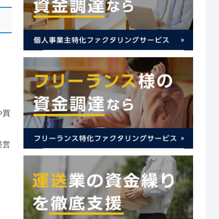
や買
経営