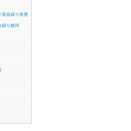
⇒資金繰り改善
金繰り維持
社