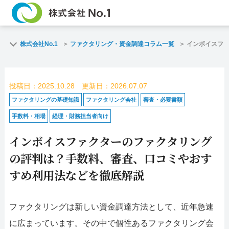
TOP
ファクタリン
株式会社No.1
ファクタリング・資金調達コラム一覧
インボイスフ
ご契約までの流れ
ご利用事例
投稿日：2025.10.28 更新日：2026.07.07
よくある質問
ファクタリン
ファクタリングの基礎知識
ファクタリング会社
審査・必要書類
手数料・相場
経理・財務担当者向け
企業情報
お問い合わせ
インボイスファクターのファクタリング
名古屋支店HP
福岡支店HP
の評判は？手数料、審査、口コミやおす
すめ利用法などを徹底解説
お電話で
スピード
お問合せ
査定依頼
ファクタリングは新しい資金調達方法として、近年急速
名古屋支店直通
に広まっています。その中で個性あるファクタリング会