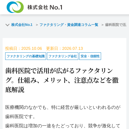
TOP
ファクタリン
株式会社No.1
ファクタリング・資金調達コラム一覧
歯科医院で活
ご契約までの流れ
ご利用事例
投稿日：2025.10.06 更新日：2026.07.13
よくある質問
ファクタリン
ファクタリングの基礎知識
ファクタリング会社
安全・信頼性
歯科医院で活用が広がるファクタリン
企業情報
お問い合わせ
グ。仕組み、メリット、注意点などを徹
名古屋支店HP
福岡支店HP
底解説
お電話で
スピード
医療機関のなかでも、特に経営が厳しいといわれるのが
お問合せ
査定依頼
歯科医院です。
名古屋支店直通
歯科医院は増加の一途をたどっており、競争が激化して