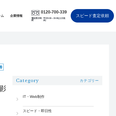
0120-700-339
スピード査定依頼
ラム
企業情報
電話受付時
平日9:00～19:00(土日祝
間
休)
善
Category
カテゴリー
影
IT・Web制作
スピード・即日性