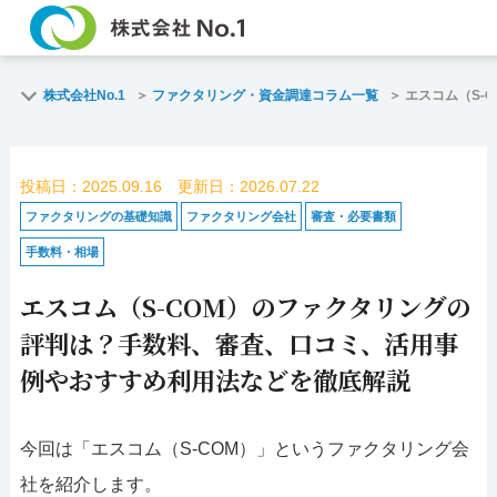
TOP
株式会社No.1
ファクタリング・資金調達コラム一覧
エスコム（S-
ご契約までの流れ
投稿日：2025.09.16 更新日：2026.07.22
よくある質問
ファクタリングの基礎知識
ファクタリング会社
審査・必要書類
手数料・相場
企業情報
エスコム（S-COM）のファクタリングの
名古屋支店HP
評判は？手数料、審査、口コミ、活用事
例やおすすめ利用法などを徹底解説
お電話で
ス
お問合せ
査
今回は「エスコム（S-COM）」というファクタリング会
名古屋支店直通
社を紹介します。