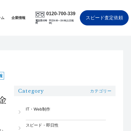
0120-700-339
スピード査定依頼
ラム
企業情報
電話受付時
平日9:00～19:00(土日祝
間
休)
！
報
Category
カテゴリー
金
IT・Web制作
スピード・即日性