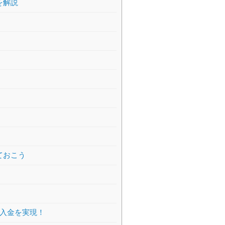
を解説
ておこう
日入金を実現！