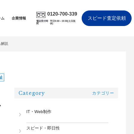
0120-700-339
スピード査定依頼
ラム
企業情報
電話受付時
平日9:00～19:00(土日祝
間
休)
も解説
祉
Category
カテゴリー
、
IT・Web制作
スピード・即日性