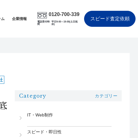
0120-700-339
スピード査定依頼
ラム
企業情報
電話受付時
平日9:00～19:00(土日祝
間
休)
社
Category
カテゴリー
底
IT・Web制作
スピード・即日性