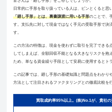
皆さんは「廻し手形」をご存じでしょうか。
日常的に手形を取り扱っている人は、ピンとくると思
「廻し手形」とは、裏書譲渡に用いる手形
のことで、
す。支払先に対して現金ではなく手元の受取手形で決
す。
この方法の特徴は、現金を使わずに取引を完了できる
してしまえば、全額回収不能となる大きなリスクを抱
ため、単なる資金繰り手段として安易に使用するとト
この記事では、廻し手形の基礎知識と問題点をわかり
方法として注目されるファクタリングとの徹底比較を
買取成約率95%以上。(株)No.1が、