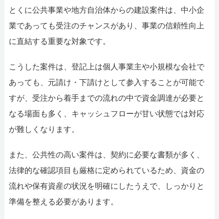
052-414-4107
092-4
とくに公共事業や地方自治体からの建設案件は、中小企
おすすめ記事
業であっても受注のチャンスがあり、事業の信頼性向上
に直結する重要な対象です。
ファクタリングで即日資金調達するた
こうした案件は、登記上は個人事業主や小規模な会社で
ファクタリングで通りやすい会社はどう
あっても、元請け・下請けとして参入することが可能で
すが、受注から着手までの流れの中で資金調達が必要と
なる場面も多く、キャッシュフローが甘い状態では対応
が難しくなります。
また、公共性の高い案件は、契約に必要な書類が多く、
法律的な確認項目も厳格に定められているため、資金の
流れや保有資産の状況を明確にしたうえで、しっかりと
準備を整える必要があります。