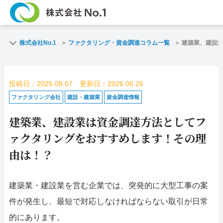
TOP
ファクタリングとは？
株式会社No.1
ファクタリング・資金調達コラム一覧
建築業、建設
ご契約までの流れ
ご利用事例
投稿日：2025.08.07 更新日：2026.06.26
よくある質問
ファクタリング・資金
ファクタリング会社
建設・建築業
資金調達情報
建築業、建設業は資金調達方法としてフ
企業情報
お問い合わせ
ァクタリングをおすすめします！その理
名古屋支店HP
福岡支店HP
由は！？
お電話で
スピード
建築業・建設業を営む企業では、突発的に大型工事の案
お問合せ
査定依頼
件が発生し、最短で対応しなければならない取引が日常
名古屋支店直通
福
的にあります。