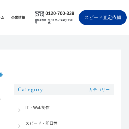
0120-700-339
スピード査定依頼
ラム
企業情報
電話受付時
平日9:00～19:00(土日祝
間
休)
場
Category
カテゴリー
め
IT・Web制作
スピード・即日性