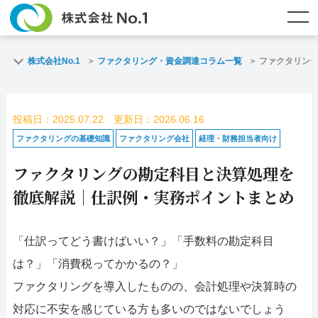
TOP
ファクタリングとは？
株式会社No.1
ファクタリング・資金調達コラム一覧
ファクタリン
ご契約までの流れ
ご利用事例
投稿日：2025.07.22 更新日：2026.06.16
よくある質問
ファクタリング・資金調達コラム
ファクタリングの基礎知識
ファクタリング会社
経理・財務担当者向け
ファクタリングの勘定科目と決算処理を
企業情報
お問い合わせ
徹底解説｜仕訳例・実務ポイントまとめ
名古屋支店HP
福岡支店HP
「仕訳ってどう書けばいい？」「手数料の勘定科目
お電話で
スピード
メールで
は？」「消費税ってかかるの？」
お問合せ
査定依頼
お問い合わせ
ファクタリングを導入したものの、会計処理や決算時の
名古屋支店直通
福岡支店直通
対応に不安を感じている方も多いのではないでしょう