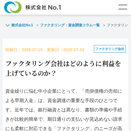
TOP
ファクタリングとは？
株式会社No.1
ファクタリング・資金調達コラム一覧
ファクタリン
ご契約までの流れ
ご利用事例
ファクタリング会社
投稿日：2025.07.15 更新日：2026.07.24
よくある質問
ファクタリング・資金調達コラム
ファクタリング会社はどのように利益を
企業情報
お問い合わせ
上げているのか？
名古屋支店HP
福岡支店HP
資金繰りに悩む中小企業にとって、「売掛債権の売却に
よる早期入金」は、資金調達の重要な手段のひとつで
お電話で
スピード
メールで
お問合せ
査定依頼
お問い合わせ
す。近年では、銀行融資とは異なり、書類の準備や手続
きが比較的簡単で、期日通りの支払いが見込めない請求
名古屋支店直通
福岡支店直通
にも柔軟に対応できる「ファクタリング」のニーズが高