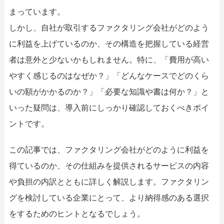
052-414-4107
092-419-2433
まっています。
おすすめ記事
しかし、自社が取引するファクタリング会社がどのよう
に利益を上げているのか、その構造を把握している経営
ファクタリングで即日資金調達するための方法
者は意外と少ないかもしれません。特に、「費用が高い
やすく感じるのはなぜか？」「どんなケースでどのくら
ファクタリングで通りやすい会社はどういう会社？
いの額がかかるのか？」「必要な知識や書は何か？」と
いった疑問は、導入前にしっかり確認しておくべきポイ
ントです。
この記事では、ファクタリング会社がどのように利益を
得ているのか、その仕組みを提供されるサービスの内容
や負担の内訳とともに詳しく解説します。ファクタリン
グを検討している企業にとって、より納得感のある選択
をするためのヒントとなるでしょう。