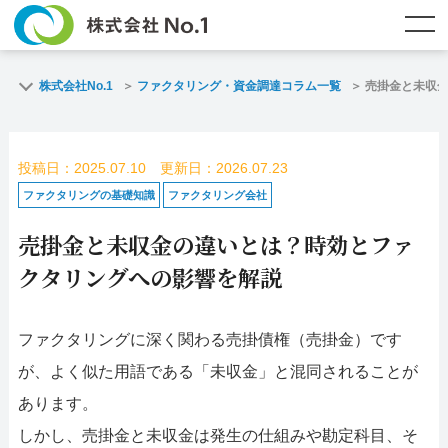
TOP
ファクタリングとは？
株式会社No.1
ファクタリング・資金調達コラム一覧
売掛金と未収
ご契約までの流れ
ご利用事例
投稿日：2025.07.10 更新日：2026.07.23
よくある質問
ファクタリング・資金調達コラム
ファクタリングの基礎知識
ファクタリング会社
売掛金と未収金の違いとは？時効とファ
企業情報
お問い合わせ
クタリングへの影響を解説
名古屋支店HP
福岡支店HP
ファクタリングに深く関わる売掛債権（売掛金）です
お電話で
スピード
メールで
が、よく似た用語である「未収金」と混同されることが
お問合せ
査定依頼
お問い合わせ
あります。
名古屋支店直通
福岡支店直通
しかし、売掛金と未収金は発生の仕組みや勘定科目、そ