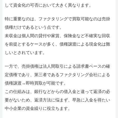
052-414-4107
092-419-2433
して資金化の可否において大きく異なります。
おすすめ記事
特に重要なのは、ファクタリングで買取可能なのは売掛
ファクタリングで即日資金調達するための方法
債権だけであるという点です。
未収金は個人間の貸付や家賃、保険金など不確実な回収
ファクタリングで通りやすい会社はどういう会社？
を前提とするケースが多く、債権譲渡による現金化は難
しいとされています。
一方で、売掛債権は法人間取引による請求書ベースの確
定債権であり、第三者であるファクタリング会社による
債権譲渡→即時買取が可能です。
この仕組みは、銀行などからの借入金と違って返済の必
要がないため、返済方法に悩まず、早急に入金を得たい
中小企業の資金繰りに役立ちます。