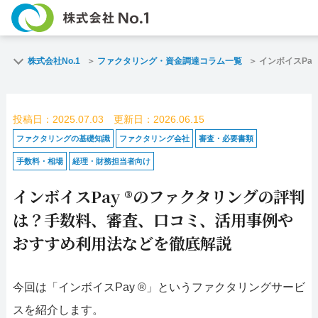
TOP
ファクタリングとは？
株式会社No.1
ファクタリング・資金調達コラム一覧
インボイスPa
ご契約までの流れ
ご利用事例
投稿日：2025.07.03 更新日：2026.06.15
よくある質問
ファクタリング・資金調達コラム
ファクタリングの基礎知識
ファクタリング会社
審査・必要書類
手数料・相場
経理・財務担当者向け
企業情報
お問い合わせ
インボイスPay ®のファクタリングの評判
名古屋支店HP
福岡支店HP
は？手数料、審査、口コミ、活用事例や
おすすめ利用法などを徹底解説
お電話で
スピード
メール
お問合せ
査定依頼
お問い
今回は「インボイスPay ®」というファクタリングサービ
名古屋支店直通
福岡支店直通
スを紹介します。