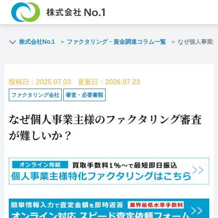
TOP
ファクタリン
株式会社No.1
ファクタリング・資金調達コラム一覧
なぜ個人事業
ご契約までの流れ
ご利用事例
投稿日：2025.07.03 更新日：2026.07.23
よくある質問
ファクタリン
ファクタリング会社
審査・必要書類
なぜ個人事業主様のファクタリング審査
企業情報
お問い合わせ
が難しいか？
名古屋支店HP
福岡支店HP
お電話で
スピード
お問合せ
査定依頼
名古屋支店直通