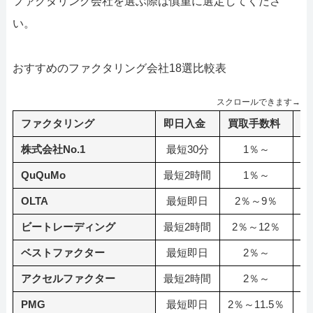
ファクタリング会社を選ぶ際は慎重に選定してくださ
い。
おすすめのファクタリング会社18選比較表
スクロールできます→
ファクタリング
即日入金
買取手数料
利
株式会社No.1
最短30分
1％～
QuQuMo
最短2時間
1％～
OLTA
最短即日
2％～9％
ビートレーディング
最短2時間
2％～12％
ベストファクター
最短即日
2％～
アクセルファクター
最短2時間
2％～
3
PMG
最短即日
2％～11.5％