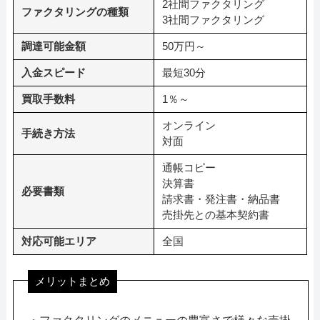
2社間ファクタリング
ファクタリングの種類
3社間ファクタリング
調達可能金額
50万円～
入金スピード
最短30分
買取手数料
1％～
オンライン
手続き方法
対面
通帳コピー
決算書
必要書類
請求書・発注書・納品書
売掛先との基本契約書
対応可能エリア
全国
メリットまとめ