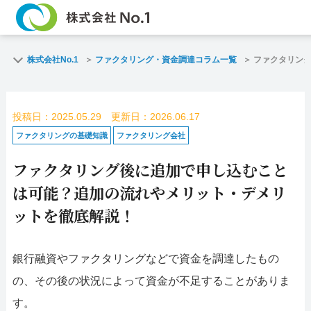
TOP
ファクタリン
株式会社No.1
ファクタリング・資金調達コラム一覧
ファクタリン
ご契約までの流れ
ご利用事例
投稿日：2025.05.29 更新日：2026.06.17
よくある質問
ファクタリン
ファクタリングの基礎知識
ファクタリング会社
ファクタリング後に追加で申し込むこと
企業情報
お問い合わせ
は可能？追加の流れやメリット・デメリ
名古屋支店HP
福岡支店HP
ットを徹底解説！
お電話で
スピード
銀行融資やファクタリングなどで資金を調達したもの
お問合せ
査定依頼
の、その後の状況によって資金が不足することがありま
名古屋支店直通
す。