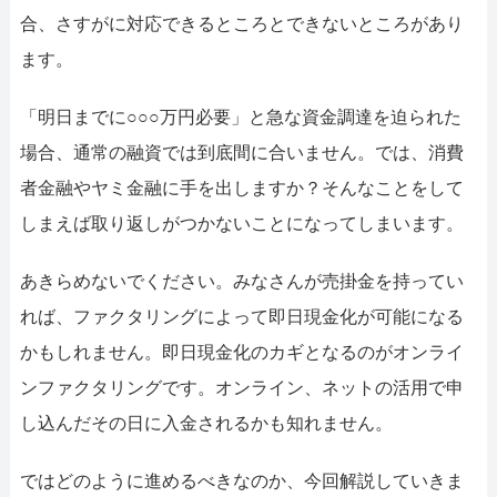
052-414-4107
0
合、さすがに対応できるところとできないところがあり
おすすめ記事
ます。
ファクタリングで即日資金調達
「明日までに○○○万円必要」と急な資金調達を迫られた
場合、通常の融資では到底間に合いません。では、消費
ファクタリングで通りやすい会社
者金融やヤミ金融に手を出しますか？そんなことをして
しまえば取り返しがつかないことになってしまいます。
あきらめないでください。みなさんが売掛金を持ってい
れば、ファクタリングによって即日現金化が可能になる
かもしれません。即日現金化のカギとなるのがオンライ
ンファクタリングです。オンライン、ネットの活用で申
し込んだその日に入金されるかも知れません。
ではどのように進めるべきなのか、今回解説していきま