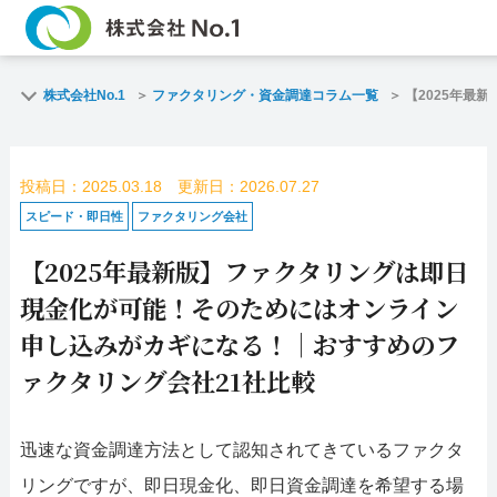
TOP
ファクタリン
株式会社No.1
ファクタリング・資金調達コラム一覧
【2025年最
ご契約までの流れ
ご利用事例
投稿日：2025.03.18 更新日：2026.07.27
よくある質問
ファクタリン
スピード・即日性
ファクタリング会社
【2025年最新版】ファクタリングは即日
企業情報
お問い合わせ
現金化が可能！そのためにはオンライン
名古屋支店HP
福岡支店HP
申し込みがカギになる！｜おすすめのフ
ァクタリング会社21社比較
お電話で
スピード
お問合せ
査定依頼
迅速な資金調達方法として認知されてきているファクタ
名古屋支店直通
リングですが、即日現金化、即日資金調達を希望する場