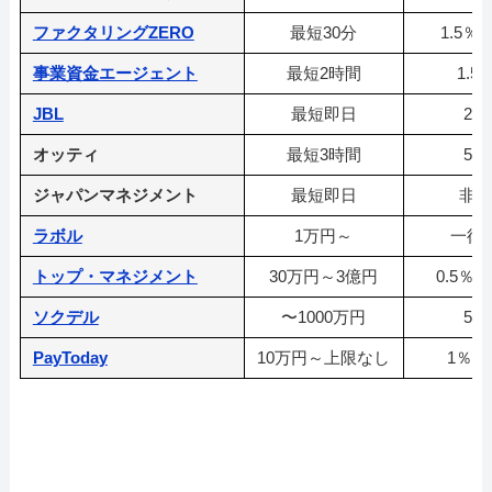
ファクタリングZERO
最短30分
1.5％
事業資金エージェント
最短2時間
1.5
JBL
最短即日
2％
オッティ
最短3時間
5％
ジャパンマネジメント
最短即日
非
ラボル
1万円～
一律1
トップ・マネジメント
30万円～3億円
0.5％~
ソクデル
〜1000万円
5％
PayToday
10万円～上限なし
1％~9