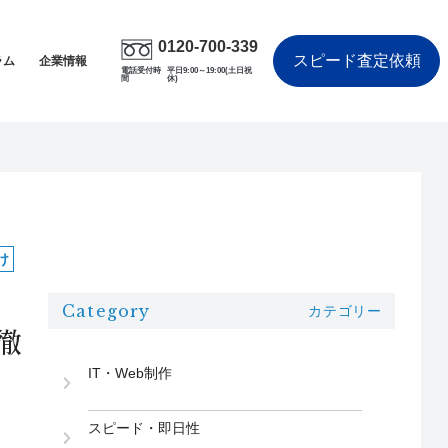
0120-700-339
スピード査定依頼
ラム
企業情報
電話受付時
平日9:00～19:00(土日祝
間
休)
け
Category
カテゴリー
徹
IT・Web制作
スピード・即日性