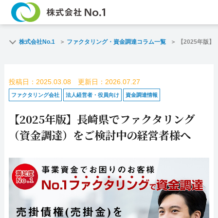
TOP
ファクタリン
株式会社No.1
ファクタリング・資金調達コラム一覧
【2025年版
ご契約までの流れ
ご利用事例
投稿日：2025.03.08 更新日：2026.07.27
よくある質問
ファクタリン
ファクタリング会社
法人経営者・役員向け
資金調達情報
【2025年版】長崎県でファクタリング
企業情報
お問い合わせ
（資金調達）をご検討中の経営者様へ
名古屋支店HP
福岡支店HP
お電話で
スピード
お問合せ
査定依頼
名古屋支店直通