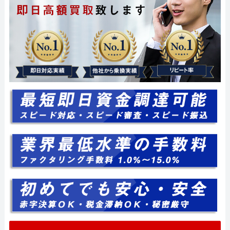
052-414-4107
0
おすすめ記事
ファクタリングで即日資金調達
ファクタリングで通りやすい会