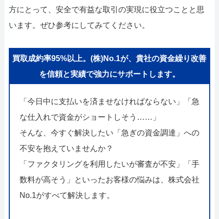
052-414-4107
092-419-2433
方にとって、安全で有益な取引の実現に役立つことと思
おすすめ記事
います。ぜひ参考にしてみてください。
ファクタリングで即日資金調達するための方法
買取成約率95%以上。(株)No.1が、貴社の資金繰り改善
を信頼と実績で強力にサポートします。
ファクタリングで通りやすい会社はどういう会社？
「今日中に支払いを済ませなければならない」「急
な仕入れで資金がショートしそう……」
そんな、今すぐ解決したい「急ぎの資金調達」への
不安を抱えていませんか？
「ファクタリングを利用したいが審査が不安」「手
数料が高そう」といったお客様の悩みは、株式会社
No.1がすべて解決します。