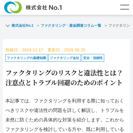
TOP
ファクタリングとは？
株式会社No.1
ファクタリング・資金調達コラム一覧
ファクタリン
ご契約までの流れ
ご利用事例
投稿日：2024.12.17 更新日：2026.06.25
よくある質問
ファクタリング・資金調達コラム
ファクタリングの基礎知識
ファクタリング会社
安全・信頼性
ファクタリングのリスクと違法性とは？
企業情報
お問い合わせ
注意点とトラブル回避のためのポイント
名古屋支店HP
福岡支店HP
本記事では、ファクタリングを利用する際に知っておく
お電話で
スピード
メールで
べきリスクや違法性の問題を詳しく解説し、トラブルを
お問合せ
査定依頼
お問い合わせ
未然に防ぐための具体的な対策を紹介します。これから
名古屋支店直通
福岡支店直通
ファクタリングを検討している方や、既に利用している