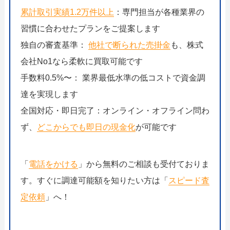
累計取引実績1.2万件以上
：専門担当が各種業界の
習慣に合わせたプランをご提案します
独自の審査基準：
他社で断られた売掛金
も、株式
会社No1なら柔軟に買取可能です
手数料0.5%〜： 業界最低水準の低コストで資金調
達を実現します
全国対応・即日完了：オンライン・オフライン問わ
ず、
どこからでも即日の現金化
が可能です
「
電話をかける
」から無料のご相談も受付ておりま
す。すぐに調達可能額を知りたい方は「
スピード査
定依頼
」へ！