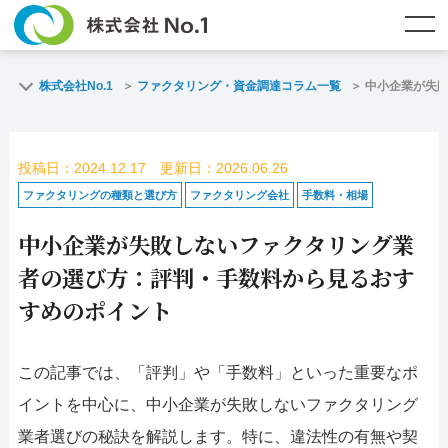
TOP
ファクタリングとは？
株式会社No.1
ファクタリング・資金調達コラム一覧
中小企業が失
ご契約までの流れ
ご利用事例
投稿日：2024.12.17 更新日：2026.06.26
よくある質問
ファクタリング・資金調達コラム
ファクタリングの種類と選び方
ファクタリング会社
手数料・相場
中小企業が失敗しないファクタリング業
企業情報
お問い合わせ
者の選び方：評判・手数料から見るおす
名古屋支店HP
福岡支店HP
すめのポイント
お電話で
スピード
メールで
この記事では、「評判」や「手数料」といった重要なポ
お問合せ
査定依頼
お問い合わせ
イントを中心に、中小企業が失敗しないファクタリング
名古屋支店直通
福岡支店直通
業者選びの秘訣を解説します。特に、違法性の有無や契