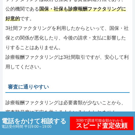
公的機関である
国保・社保も診療報酬ファクタリングに
好意的
です。
3社間ファクタリングを利用したからといって、国保・社
保との関係が悪化したり、今後の請求・支払に影響した
りすることはありません。
診療報酬ファクタリングは3社間取引ですが、安心して利
用してください。
審査に通りやすい
診療報酬ファクタリングは必要書類が少ないことから、
審査難易度に不安を覚える人もいるかもしれません。
電話をかけて相談する
30秒で調達可能金額がわかる
しかし、
審査に通りやすい
ことも診療報酬ファクタリン
スピード査定依頼
電話受付時間 平日9:00～19:00
グの特徴です。