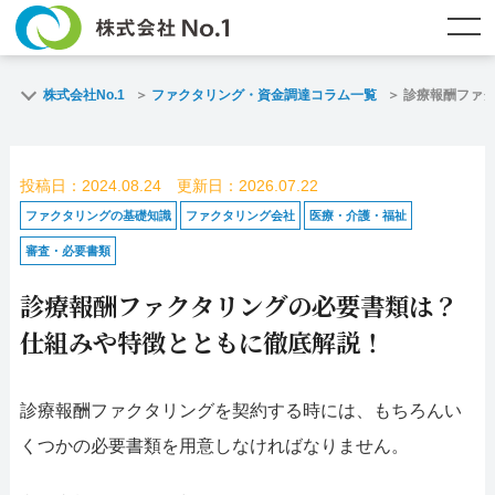
TOP
ファクタリングとは？
株式会社No.1
ファクタリング・資金調達コラム一覧
診療報酬ファ
ご契約までの流れ
ご利用事例
投稿日：2024.08.24 更新日：2026.07.22
よくある質問
ファクタリング・資金調達コラム
ファクタリングの基礎知識
ファクタリング会社
医療・介護・福祉
審査・必要書類
企業情報
お問い合わせ
診療報酬ファクタリングの必要書類は？
名古屋支店HP
福岡支店HP
仕組みや特徴とともに徹底解説！
お電話で
スピード
メールで
診療報酬ファクタリングを契約する時には、もちろんい
お問合せ
査定依頼
お問い合わせ
くつかの必要書類を用意しなければなりません。
名古屋支店直通
福岡支店直通