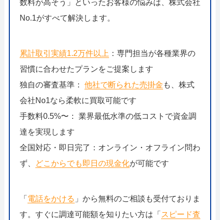
数料が高そう」といったお客様の悩みは、株式会社
No.1がすべて解決します。
累計取引実績1.2万件以上
：専門担当が各種業界の
習慣に合わせたプランをご提案します
独自の審査基準：
他社で断られた売掛金
も、株式
会社No1なら柔軟に買取可能です
手数料0.5%〜： 業界最低水準の低コストで資金調
達を実現します
全国対応・即日完了：オンライン・オフライン問わ
ず、
どこからでも即日の現金化
が可能です
「
電話をかける
」から無料のご相談も受付ておりま
す。すぐに調達可能額を知りたい方は「
スピード査