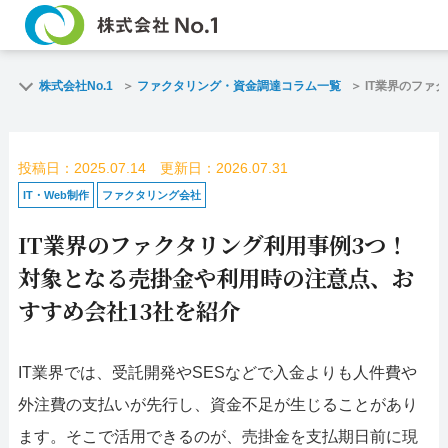
TOP
ファク
株式会社No.1
ファクタリング・資金調達コラム一覧
IT業界のファ
ご契約までの流れ
ご利用
投稿日：2025.07.14 更新日：2026.07.31
よくある質問
ファク
IT・Web制作
ファクタリング会社
IT業界のファクタリング利用事例3つ！
企業情報
お問い
対象となる売掛金や利用時の注意点、お
名古屋支店HP
福岡支店
すすめ会社13社を紹介
お電話で
スピード
IT業界では、受託開発やSESなどで入金よりも人件費や
お問合せ
査定依頼
外注費の支払いが先行し、資金不足が生じることがあり
名古屋支店直通
ます。そこで活用できるのが、売掛金を支払期日前に現