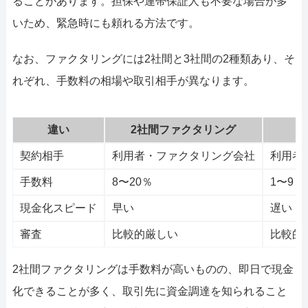
ることがあります。担保や連帯保証人も不要な場合が多
いため、緊急時にも頼れる方法です。
なお、ファクタリングには2社間と3社間の2種類あり、そ
れぞれ、手数料の相場や取引相手が異なります。
違い
2社間ファクタリング
契約相手
利用者・ファクタリング会社
利用者
手数料
8〜20％
1〜9％
現金化スピード
早い
遅い
審査
比較的厳しい
比較的
2社間ファクタリングは手数料が高いものの、即日で現金
化できることが多く、取引先に資金調達を知られること