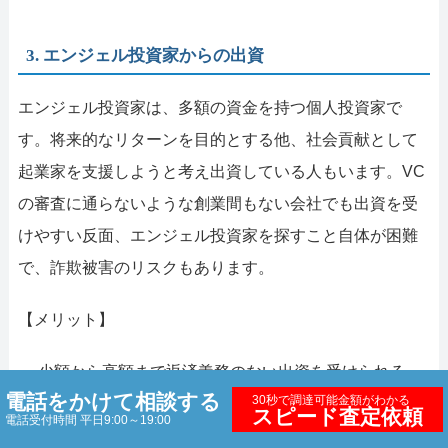
3. エンジェル投資家からの出資
エンジェル投資家は、多額の資金を持つ個人投資家で
す。将来的なリターンを目的とする他、社会貢献として
起業家を支援しようと考え出資している人もいます。VC
の審査に通らないような創業間もない会社でも出資を受
けやすい反面、エンジェル投資家を探すこと自体が困難
で、詐欺被害のリスクもあります。
【メリット】
少額から高額まで返済義務のない出資を受けられる
電話をかけて相談する
30秒で調達可能金額がわかる
豊富な人脈の紹介や経営アドバイスを受けられること
スピード査定依頼
電話受付時間 平日9:00～19:00
もある