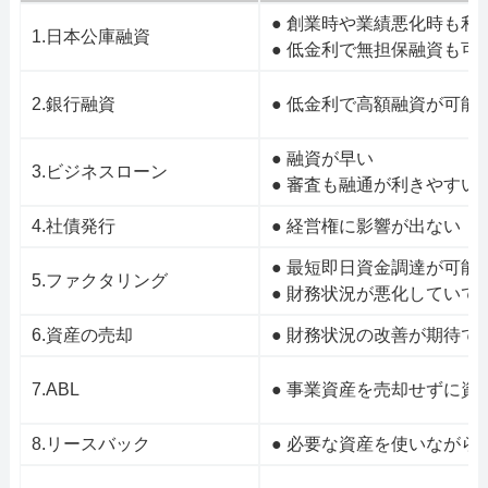
● 創業時や業績悪化時も利
1.日本公庫融資
● 低金利で無担保融資も可
2.銀行融資
● 低金利で高額融資が可能
● 融資が早い
3.ビジネスローン
● 審査も融通が利きやすい
4.社債発行
● 経営権に影響が出ない
● 最短即日資金調達が可能
5.ファクタリング
● 財務状況が悪化していて
6.資産の売却
● 財務状況の改善が期待で
7.ABL
● 事業資産を売却せずに資
8.リースバック
● 必要な資産を使いながら