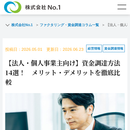
TOP
ファクタリングとは？
株式会社No.1
ファクタリング・資金調達コラム一覧
【法人・個人事
ご契約までの流れ
ご利用事例
経営情報
資金調達情報
投稿日：2026.05.01 更新日：2026.06.23
よくある質問
ファクタリング・資金調達コラム
【法人・個人事業主向け】資金調達方法
企業情報
お問い合わせ
14選！ メリット・デメリットを徹底比
較
名古屋支店HP
福岡支店HP
お電話で
スピード
メールで
お問合せ
査定依頼
お問い合わせ
名古屋支店直通
福岡支店直通