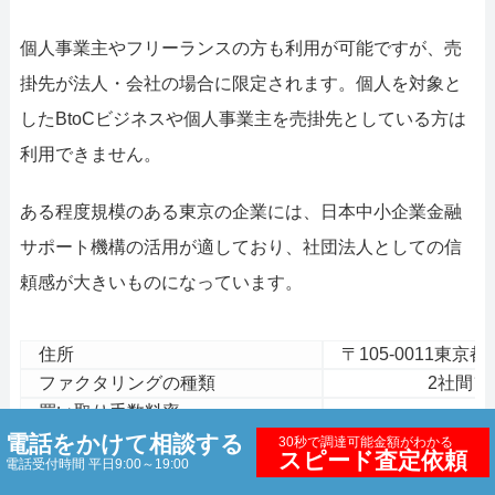
個人事業主やフリーランスの方も利用が可能ですが、売
掛先が法人・会社の場合に限定されます。個人を対象と
したBtoCビジネスや個人事業主を売掛先としている方は
利用できません。
ある程度規模のある東京の企業には、日本中小企業金融
サポート機構の活用が適しており、社団法人としての信
頼感が大きいものになっています。
住所
〒105-0011東京
ファクタリングの種類
2社間
買い取り手数料率
電話をかけて相談する
即日資金化可能か？
30秒で調達可能金額がわかる
スピード査定依頼
電話受付時間 平日9:00～19:00
入金までの時間