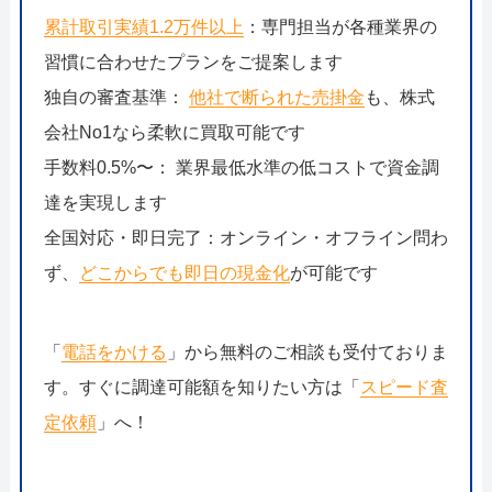
累計取引実績1.2万件以上
：専門担当が各種業界の
習慣に合わせたプランをご提案します
独自の審査基準：
他社で断られた売掛金
も、株式
会社No1なら柔軟に買取可能です
手数料0.5%〜： 業界最低水準の低コストで資金調
達を実現します
全国対応・即日完了：オンライン・オフライン問わ
ず、
どこからでも即日の現金化
が可能です
「
電話をかける
」から無料のご相談も受付ておりま
す。すぐに調達可能額を知りたい方は「
スピード査
定依頼
」へ！