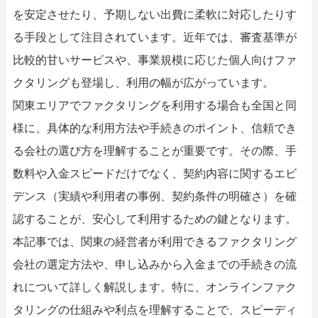
052-414-4107
092-419-2433
を安定させたり、予期しない出費に柔軟に対応したりす
おすすめ記事
る手段として注目されています。近年では、審査基準が
比較的甘いサービスや、事業規模に応じた個人向けファ
ファクタリングで即日資金調達するための方法
クタリングも登場し、利用の幅が広がっています。
関東エリアでファクタリングを利用する場合も全国と同
ファクタリングで通りやすい会社はどういう会社？
様に、具体的な利用方法や手続きのポイント、信頼でき
る会社の選び方を理解することが重要です。その際、手
数料や入金スピードだけでなく、契約内容に関するエビ
デンス（実績や利用者の事例、契約条件の明確さ）を確
認することが、安心して利用するための鍵となります。
本記事では、関東の経営者が利用できるファクタリング
会社の選定方法や、申し込みから入金までの手続きの流
れについて詳しく解説します。特に、オンラインファク
タリングの仕組みや利点を理解することで、スピーディ