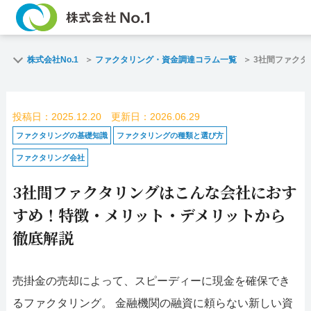
TOP
ファクタリン
株式会社No.1
ファクタリング・資金調達コラム一覧
3社間ファク
ご契約までの流れ
ご利用事例
投稿日：2025.12.20 更新日：2026.06.29
よくある質問
ファクタリン
ファクタリングの基礎知識
ファクタリングの種類と選び方
ファクタリング会社
企業情報
お問い合わせ
3社間ファクタリングはこんな会社におす
名古屋支店HP
福岡支店HP
すめ！特徴・メリット・デメリットから
徹底解説
お電話で
スピード
お問合せ
査定依頼
売掛金の売却によって、スピーディーに現金を確保でき
名古屋支店直通
るファクタリング。 金融機関の融資に頼らない新しい資