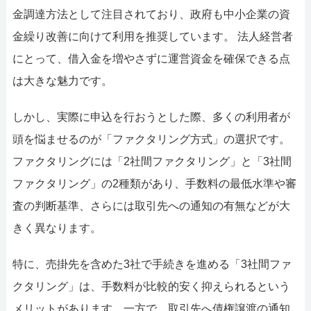
052-414-4107
0
金調達方法として注目されており、政府も中小企業の資
おすすめ記事
金繰り改善に向けて利用を推奨しています。 法人経営者
にとって、借入金を増やさずに運営資金を確保できる点
ファクタリングで即日資金調達
は大きな魅力です。
ファクタリングで通りやすい会社
しかし、実際に申込を行おうとした際、多くの利用者が
頭を悩ませるのが「ファクタリング方式」の選択です。
ファクタリングには「2社間ファクタリング」と「3社間
ファクタリング」の2種類があり、手数料の最低水準や審
査の判断基準、さらには取引先への通知の有無などが大
きく異なります。
特に、売掛先を含めた3社で手続きを進める「3社間ファ
クタリング」は、手数料が比較的安く抑えられるという
メリットがあります。一方で、取引先へ債権譲渡の通知