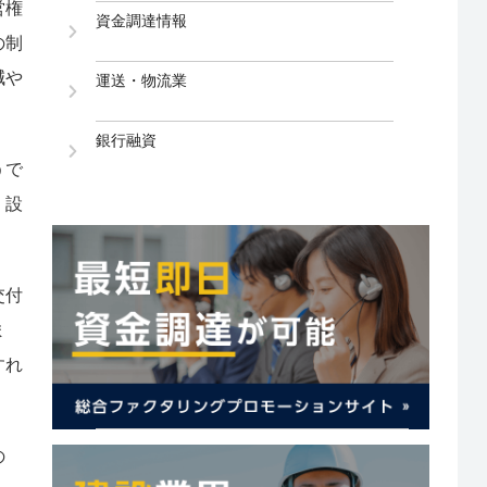
営権
資金調達情報
の制
減や
運送・物流業
銀行融資
うで
、設
。
交付
ま
すれ
の