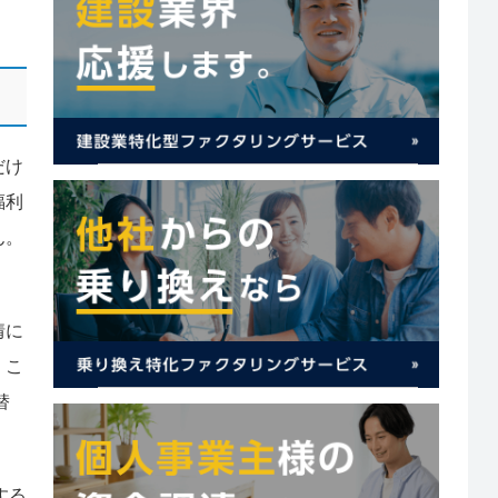
だけ
福利
ん。
情に
、こ
替
する