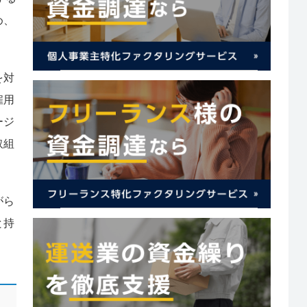
め、
を対
雇用
ージ
取組
がら
と持