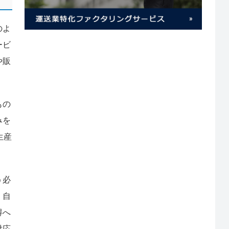
のよ
ービ
や販
もの
みを
生産
う必
、自
得へ
対応