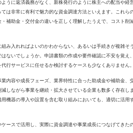
のように返済義務がなく、新株発行のように株主への配当や経
っては非常に有利で魅力的な資金調達方法といえます。これら
金・補助金・交付金の違いを正しく理解したうえで、コスト削
に組み入れればよいのかわからない、あるいは手続きが複雑そ
ではないでしょうか。申請書類の作成や要件確認に不安を覚え
を代行サービスに任せるか検討するケースも少なくありません
事業内容や成長フェーズ、業界特性に合った助成金や補助金、
削減しながら事業を継続・拡大させている企業も数多く存在し
備用機器の導入や設置を含む取り組みにおいても、適切に活用
やケースで活用し、実際に資金調達や事業成長につなげてきた