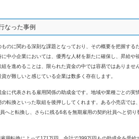
。
行なった事例
のものに関わる深刻な課題となっており、その概要を把握する
特に中小企業においては、優秀な人材を新たに確保し、昇給や
取組を進めることは、限られた資金の中では容易ではありませ
投資が難しいと感じている企業は数多く存在します。
成金に代表される雇用関係の助成金です。地域や業種ごとの実
態の転換といった取組を後押ししてくれます。ある小売店では
社員へと転換し、さらに残る6名を無期雇用の契約社員へと切り
期雇用転換によって171万円、合計で399万円もの助成金を受給