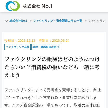
TOP
ファクタリン
株式会社No.1
ファクタリング・資金調達コラム一覧
ファクタリン
ご契約までの流れ
ご利用事例
投稿日：2025.12.13 更新日：2026.06.24
よくある質問
ファクタリン
ファクタリング会社
経理・財務担当者向け
ファクタリングの帳簿はどのようにつけ
企業情報
お問い合わせ
たらいい？消費税の扱いなども一緒に考
名古屋支店HP
福岡支店HP
えよう
お電話で
スピード
ファクタリングによって売掛金を売却することは、自社
お問合せ
査定依頼
にとってれっきとした営業行為・事業行為に該当しま
名古屋支店直通
す。たとえ資金調達の一環であっても、取引の主体は自