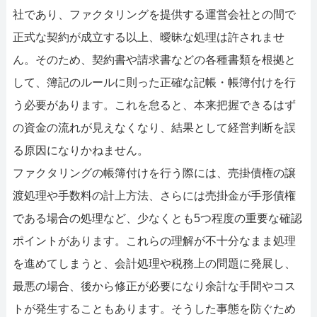
052-414-4107
0
社であり、ファクタリングを提供する運営会社との間で
おすすめ記事
正式な契約が成立する以上、曖昧な処理は許されませ
ん。そのため、契約書や請求書などの各種書類を根拠と
ファクタリングで即日資金調達
して、簿記のルールに則った正確な記帳・帳簿付けを行
う必要があります。これを怠ると、本来把握できるはず
ファクタリングで通りやすい会社
の資金の流れが見えなくなり、結果として経営判断を誤
る原因になりかねません。
ファクタリングの帳簿付けを行う際には、売掛債権の譲
渡処理や手数料の計上方法、さらには売掛金が手形債権
である場合の処理など、少なくとも5つ程度の重要な確認
ポイントがあります。これらの理解が不十分なまま処理
を進めてしまうと、会計処理や税務上の問題に発展し、
最悪の場合、後から修正が必要になり余計な手間やコス
トが発生することもあります。そうした事態を防ぐため