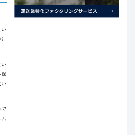
てい
り
とい
や保
ない
係で
スム