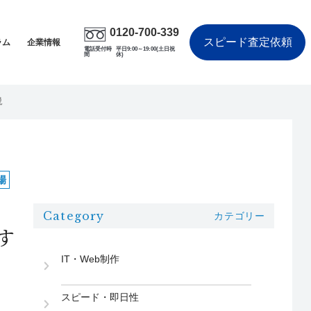
0120-700-339
スピード査定依頼
ラム
企業情報
電話受付時
平日9:00～19:00(土日祝
間
休)
説
場
Category
カテゴリー
す
IT・Web制作
スピード・即日性