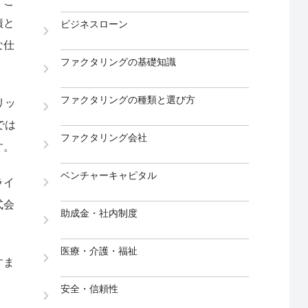
。こ
債と
ビジネスローン
な仕
ファクタリングの基礎知識
ファクタリングの種類と選び方
リッ
では
ファクタリング会社
す。
ベンチャーキャピタル
ライ
式会
助成金・社内制度
医療・介護・福祉
すま
安全・信頼性