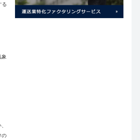
する
気象
い、
けの