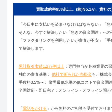
買取成約率95%以上。(株)No.1が、
「今日中に支払いを済ませなければならない」「急
そんな、今すぐ解決したい「急ぎの資金調達」への
「ファクタリングを利用したいが審査が不安」「手数
て解決します。
累計取引実績1.2万件以上
：専門担当が各種業界の
独自の審査基準：
他社で断られた売掛金
も、株式会
手数料0.5%〜： 業界最低水準の低コストで資金調
全国対応・即日完了：オンライン・オフライン問わ
「
電話をかける
」から無料のご相談も受付ておりま