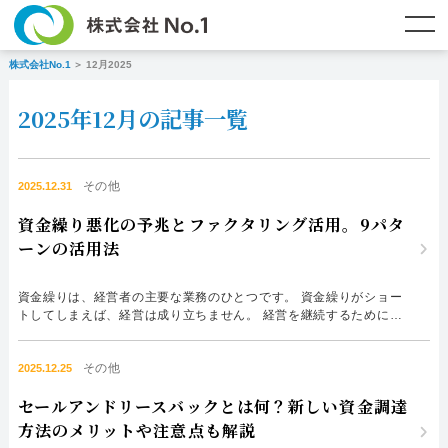
株式会社No.1
12月2025
TOP
ファクタリングとは？
2025年12月の記事一覧
ご契約までの流れ
ご利用事例
よくある質問
ファクタリング・資金調達コラム
その他
2025.12.31
資金繰り悪化の予兆とファクタリング活用。9パタ
企業情報
お問い合わせ
ーンの活用法
名古屋支店HP
福岡支店HP
資金繰りは、経営者の主要な業務のひとつです。 資金繰りがショー
トしてしまえば、経営は成り立ちません。 経営を継続するために
も、資金繰りの悪化を防止しなければなりません。 とはいえ、資金
繰り悪化の予兆は複雑であり、適切な対処は難しいものです。 資金
お電話で
スピード
メールで
その他
繰りを改善するはずが、さらなる悪化を招くことも。 それを避ける
2025.12.25
お問合せ
査定依頼
お問い合わせ
ためには、資金繰り悪化の予兆とファクタリング活用を正しく理解
セールアンドリースバックとは何？新しい資金調達
し、...
名古屋支店直通
福岡支店直通
方法のメリットや注意点も解説