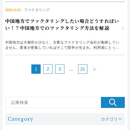
応が課題となることが多いため、ファクタリングの利用が注目されて
います。手続きにかかる費用や、債権の回収リスクも、事前に確認し
ファクタリング
2025.12.21
ておくことが大切です。 しかし、広島県内でファクタリングを...
中国地方でファクタリングしたい場合どうすればい
い！？中国地方でのファクタリング方法を解説
中国地方は大都市が少なく、主要なファクタリング会社が集積してい
ません。業者が密集していればそこで競争が生まれ、利用者にとって
より好条件な契約が可能となりますが、現状の状況では比較検討のハ
ードルが高いと感じる経営者も多いはずです。 中国地方は交通網の
課題や過疎化が懸念されていますが、その中で資金繰りを有利に進め
ることは可能なのでしょうか？結論から言えば、オンラインを軸...
1
2
3
…
21
＞
Category
カテゴリー