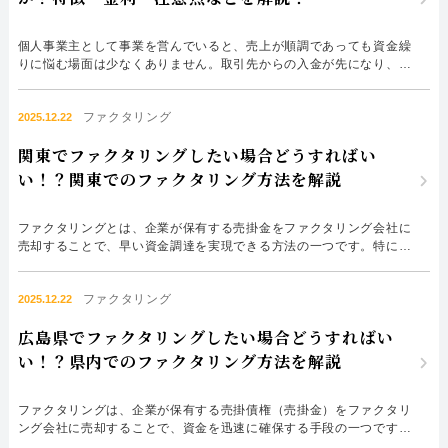
個人事業主として事業を営んでいると、売上が順調であっても資金繰
りに悩む場面は少なくありません。取引先からの入金が先になり、支
払いが先行する構造は多くの業種に共通しており、運転資金や設備投
資のために融資を検討するのは自然な流れです。しかし実際には、
ファクタリング
「個人事業主では銀行融資は難しい」「法人でなければ信用してもら
2025.12.22
えない」といった先入観から、金融機関への相談をためらう方も...
関東でファクタリングしたい場合どうすればい
い！？関東でのファクタリング方法を解説
ファクタリングとは、企業が保有する売掛金をファクタリング会社に
売却することで、早い資金調達を実現できる方法の一つです。特に中
小企業にとっては、資金繰りを安定させたり、予期しない出費に柔軟
に対応したりする手段として注目されています。近年では、審査基準
ファクタリング
が比較的甘いサービスや、事業規模に応じた個人向けファクタリング
2025.12.22
も登場し、利用の幅が広がっています。 関東エリアでファクタ...
広島県でファクタリングしたい場合どうすればい
い！？県内でのファクタリング方法を解説
ファクタリングは、企業が保有する売掛債権（売掛金）をファクタリ
ング会社に売却することで、資金を迅速に確保する手段の一つです。
特に中小企業にとって、資金繰りの安定化や、予期しない支出への対