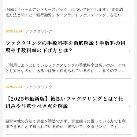
052-414-4107
092-419-2433
今回は「セールアンドリースバック」について紹介します。 資金調
おすすめ記事
達方法と聞くと「銀行融資」や「クラウドファンディング」を思い出
す経営者の方が多いはずです。 しかし、資金調達方法は多種多様
で、融資では得られないメリットを持つものも少なくありません。融
ファクタリングで即日資金調達するための方法
ファクタリング
資はあくまでさまざまな資金調達方法の１つに過ぎません。 今回紹
2025.12.24
介するセールアンドリースバックは融資でもクラウドファンディン
ファクタリングの手数料率を徹底解説！手数料の相
グ...
ファクタリングで通りやすい会社はどういう会社？
場や手数料率の下げ方とは？
「利用しようとしているファクタリングの手数料率は高いのか、それ
とも妥当なのか、あるいは安く抑えられているのか」。多くのファク
タリング利用者が最も気にしているポイントは、この一文に集約され
ているのではないでしょうか。 ファクタリングの手数料率は、実際
ファクタリング
に受け取れる資金調達額を大きく左右する重要な要素です。手数料に
2025.12.23
加えて消費税の扱いがどうなるのかも含め、最終的に手元に残る...
【2025年最新版】後払いファクタリングとは？仕
組みや注意すべき点を解説
融資や他の方法で資金を調達できず、資金繰りに困っている方でも利
用できることで知られているのが「後払いファクタリング」です。通
常のファクタリングとは仕組みが異なり、売買契約に分類される手法