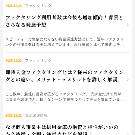
として位置付けられています。近年、特にここ2～3年で利用が急増し
ファクタリング
ており、まだ実態を十分に知らない方も少なくありません。 後払い
2025.12.23
ファクタリングの大きな特徴は、すぐに現金を受けることができ...
ファクタリング利用者数は今後も増加傾向！背景と
さらなる発展予想
スピーディーで負債にならない資金調達方法として、近年ファクタリ
ングの利用者数は着実に増えています。銀行融資と比べて審査はそれ
ほど厳しくなく、通帳の入出金状況や過去の借入履歴に強く左右され
にくい点が特徴です。そのため、支払いに間に合う資金を確保できず
ファクタリング
倒産してしまうリスクを回避できた企業も少なくありません。 ファ
2025.12.22
クタリングはお金を借りる仕組みではなく、売掛債権を譲渡して...
即時入金ファクタリングとは？従来のファクタリン
グとの違い、メリット・デメリットを詳しく解説
ここ数年、急速に普及が広がるファクタリング。 売掛金だけで簡単
に資金を調達でき、様々なシーンで役立つとして注目を集めていま
す。 ファクタリングの代表的なメリットは、資金調達スピードで
す。 最短即日での調達も可能なため、緊急の資金調達に適していま
資金調達情報
す。 このメリットを追及するならば、即時入金ファクタリングがお
2025.12.22
すすめです。 その名の通り「即時に入金するファクタリング」であ
なぜ個人事業主は信用金庫の融資と相性がいいの
り、...
か？特徴・金利・注意点などを解説！