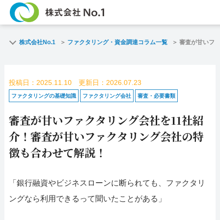
TOP
ファクタリングとは？
株式会社No.1
ファクタリング・資金調達コラム一覧
審査が甘いファ
ご契約までの流れ
ご利用事例
投稿日：2025.11.10 更新日：2026.07.23
よくある質問
ファクタリング・資金
ファクタリングの基礎知識
ファクタリング会社
審査・必要書類
審査が甘いファクタリング会社を11社紹
企業情報
お問い合わせ
介！審査が甘いファクタリング会社の特
名古屋支店HP
福岡支店HP
徴も合わせて解説！
お電話で
スピード
「銀行融資やビジネスローンに断られても、ファクタリ
お問合せ
査定依頼
ングなら利用できるって聞いたことがある」
名古屋支店直通
福