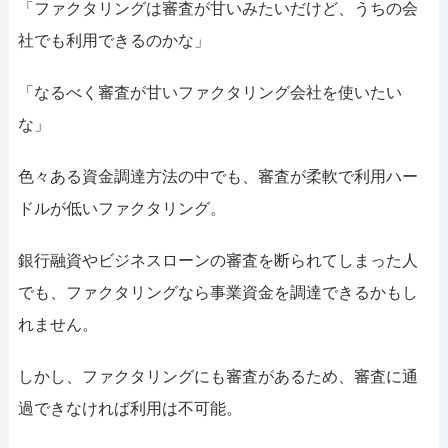
052-414-4107
092-4
「ファクタリングは審査が甘いみたいだけど、うちの会
社でも利用できるのかな」
おすすめ記事
「なるべく審査が甘いファクタリング会社を使いたい
ファクタリングで即日資金調達するた
な」
ファクタリングで通りやすい会社はどう
色々ある資金調達方法の中でも、審査が柔軟で利用ハー
ドルが低いファクタリング。
銀行融資やビジネスローンの審査を断られてしまった人
でも、ファクタリングなら事業資金を調達できるかもし
れません。
しかし、ファクタリングにも審査があるため、審査に通
過できなければ利用は不可能。