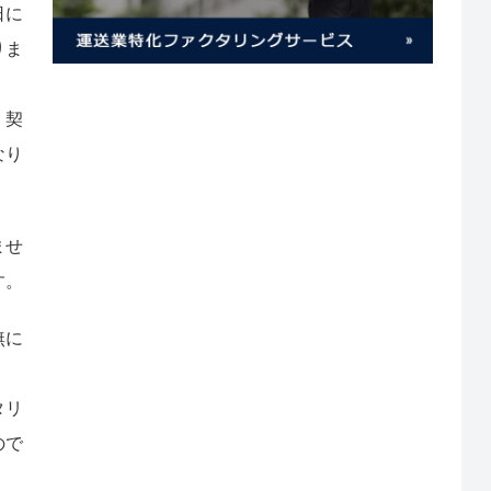
日に
りま
、契
なり
ませ
す。
無に
タリ
ので