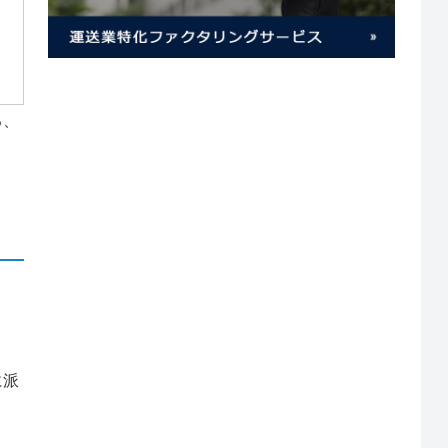
る、
。
、
に派