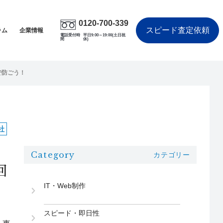
0120-700-339
スピード査定依頼
ラム
企業情報
電話受付時
平日9:00～19:00(土日祝
間
休)
で防ごう！
社
Category
カテゴリー
回
IT・Web制作
スピード・即日性