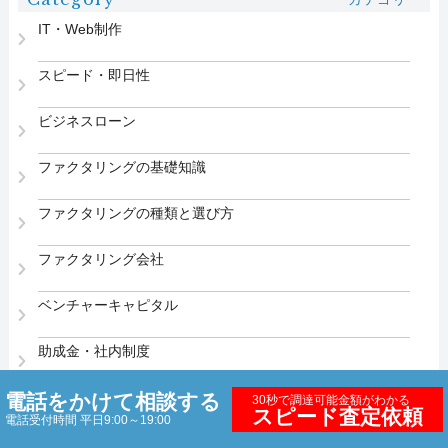
IT・Web制作
スピード・即日性
ビジネスローン
ファクタリングの基礎知識
ファクタリングの種類と選び方
ファクタリング会社
ベンチャーキャピタル
助成金・社内制度
医療・介護・福祉
電話をかけて相談する
30秒で調達可能金額がわかる
スピード査定依頼
電話受付時間 平日9:00～19:00
安全・信頼性