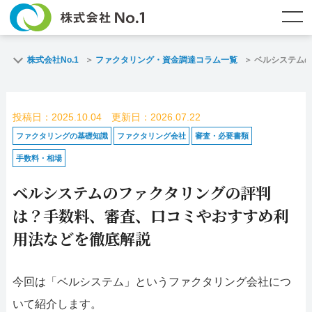
TOP
ファクタリングとは？
株式会社No.1
ファクタリング・資金調達コラム一覧
ベルシステム
ご契約までの流れ
ご利用事例
投稿日：2025.10.04 更新日：2026.07.22
よくある質問
ファクタリング・資金調達コラム
ファクタリングの基礎知識
ファクタリング会社
審査・必要書類
手数料・相場
企業情報
お問い合わせ
ベルシステムのファクタリングの評判
名古屋支店HP
福岡支店HP
は？手数料、審査、口コミやおすすめ利
用法などを徹底解説
お電話で
スピード
メールで
お問合せ
査定依頼
お問い合わせ
今回は「ベルシステム」というファクタリング会社につ
名古屋支店直通
福岡支店直通
いて紹介します。