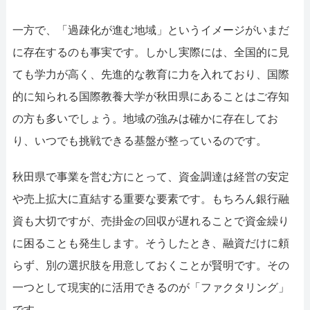
052-414-4107
092-
一方で、「過疎化が進む地域」というイメージがいまだ
おすすめ記事
に存在するのも事実です。しかし実際には、全国的に見
ファクタリングで即日資金調達する
ても学力が高く、先進的な教育に力を入れており、国際
的に知られる国際教養大学が秋田県にあることはご存知
ファクタリングで通りやすい会社はど
の方も多いでしょう。地域の強みは確かに存在してお
り、いつでも挑戦できる基盤が整っているのです。
秋田県で事業を営む方にとって、資金調達は経営の安定
や売上拡大に直結する重要な要素です。もちろん銀行融
資も大切ですが、売掛金の回収が遅れることで資金繰り
に困ることも発生します。そうしたとき、融資だけに頼
らず、別の選択肢を用意しておくことが賢明です。その
一つとして現実的に活用できるのが「ファクタリング」
です。