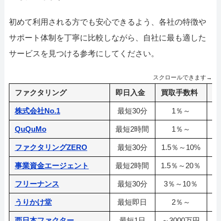
初めて利用される方でも安心できるよう、各社の特徴や
サポート体制を丁寧に比較しながら、自社に最も適した
サービスを見つける参考にしてください。
スクロールできます→
ファクタリング
即日入金
買取手数料
利
株式会社No.1
最短30分
1％～
QuQuMo
最短2時間
1％～
ファクタリングZERO
最短30分
1.5％～10%
1
事業資金エージェント
最短2時間
1.5％～20％
フリーナンス
最短30分
3％～10％
うりかけ堂
最短即日
2％～
3
西日本ファクター
最短1日
～3000万円