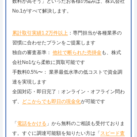
数料が高そう」といったお客様の悩みは、株式会社
No.1がすべて解決します。
累計取引実績1.2万件以上
：専門担当が各種業界の
習慣に合わせたプランをご提案します
独自の審査基準：
他社で断られた売掛金
も、株式
会社No1なら柔軟に買取可能です
手数料0.5%〜： 業界最低水準の低コストで資金調
達を実現します
全国対応・即日完了：オンライン・オフライン問わ
ず、
どこからでも即日の現金化
が可能です
「
電話をかける
」から無料のご相談も受付ておりま
す。すぐに調達可能額を知りたい方は「
スピード査