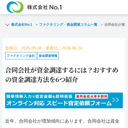
TOP
ファクタリン
株式会社No.1
ファクタリング・資金調達コラム一覧
合同会社が資金
ご契約までの流れ
ご利用事例
投稿日：2025.09.08 更新日：2026.06.24
よくある質問
ファクタリン
ファクタリング会社
資金調達情報
合同会社が資金調達するには？おすすめ
企業情報
お問い合わせ
の資金調達方法を6つ紹介
名古屋支店HP
福岡支店HP
お電話で
スピード
お問合せ
査定依頼
名古屋支店直通
近年、合同会社が増加傾向にあります。合同会社は資金