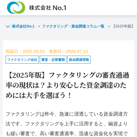
TOP
ファクタリン
株式会社No.1
ファクタリング・資金調達コラム一覧
【2025年版
ご契約までの流れ
ご利用事例
投稿日：2025.09.03 更新日：2026.07.15
よくある質問
ファクタリン
ファクタリング会社
審査・必要書類
資金調達情報
【2025年版】ファクタリングの審査通過
企業情報
お問い合わせ
率の現状は？より安心した資金調達のた
名古屋支店HP
福岡支店HP
めには大手を選ぼう！
お電話で
スピード
ファクタリングは昨今、急速に浸透している資金調達方
お問合せ
査定依頼
法です。ファクタリングを上手に活用すると、融資より
名古屋支店直通
も緩い審査で、高い審査通過率、迅速な資金化を実現で