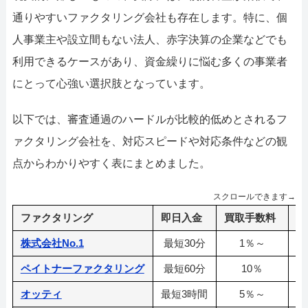
通りやすいファクタリング会社も存在します。特に、個
人事業主や設立間もない法人、赤字決算の企業などでも
利用できるケースがあり、資金繰りに悩む多くの事業者
にとって心強い選択肢となっています。
以下では、審査通過のハードルが比較的低めとされるフ
ァクタリング会社を、対応スピードや対応条件などの観
点からわかりやすく表にまとめました。
スクロールできます→
ファクタリング
即日入金
買取手数料
利
株式会社No.1
最短30分
1％～
ペイトナーファクタリング
最短60分
10％
オッティ
最短3時間
5％～
3