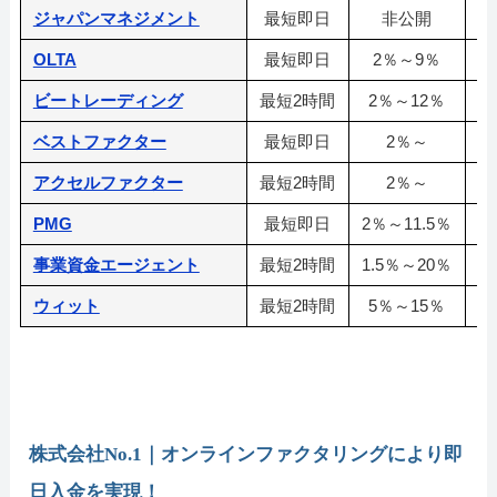
ジャパンマネジメント
最短即日
非公開
OLTA
最短即日
2％～9％
ビートレーディング
最短2時間
2％～12％
ベストファクター
最短即日
2％～
アクセルファクター
最短2時間
2％～
3
PMG
最短即日
2％～11.5％
事業資金エージェント
最短2時間
1.5％～20％
ウィット
最短2時間
5％～15％
株式会社No.1｜オンラインファクタリングにより即
日入金を実現！