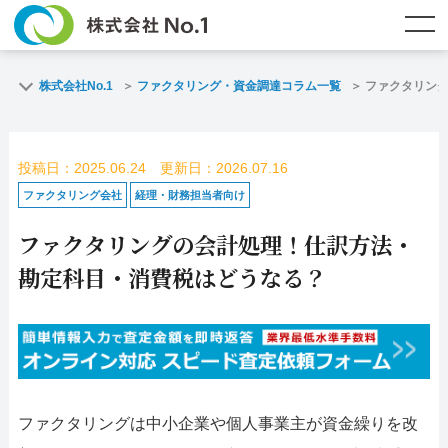
TOP
ファクタリングとは？
株式会社No.1
ファクタリング・資金調達コラム一覧
ファクタリン
ご契約までの流れ
ご利用事例
投稿日：2025.06.24 更新日：2026.07.16
よくある質問
ファクタリング・資金調達コラム
ファクタリング会社
経理・財務担当者向け
ファクタリングの会計処理！仕訳方法・
企業情報
お問い合わせ
勘定科目・消費税はどうなる？
名古屋支店HP
福岡支店HP
お電話で
スピード
メールで
お問合せ
査定依頼
お問い合わせ
名古屋支店直通
福岡支店直通
ファクタリングは中小企業や個人事業主が資金繰りを改