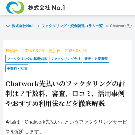
TOP
ファクタリングとは
株式会社No.1
ファクタリング・資金調達コラム一覧
Chatwor
ご契約までの流れ
ご利用事例
投稿日：2025.06.23 更新日：2026.06.16
よくある質問
ファクタリング・資
ファクタリングの基礎知識
ファクタリング会社
審査・必要書類
手数料・相場
企業情報
お問い合わせ
Chatwork先払いのファクタリングの評
名古屋支店HP
福岡支店HP
判は？手数料、審査、口コミ、活用事例
やおすすめ利用法などを徹底解説
お電話で
スピード
お問合せ
査定依頼
今回は「Chatwork先払い」というファクタリングサービ
名古屋支店直通
スを紹介します。