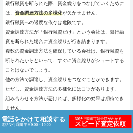
銀行融資を断られた際、資金繰りをつなげていくために
は、
資金調達方法の多様化
が欠かせません。
銀行融資への過度な依存は危険です。
資金調達方法が「銀行融資だけ」という会社は、銀行融
資を断られた場合に資金繰りが行き詰まります。
複数の資金調達方法を確保している会社は、銀行融資を
断られたからといって、すぐに資金繰りがショートする
ことはないでしょう。
他の方法で調達し、資金繰りをつなぐことができます。
ただし、資金調達方法の多様化にはコツがあります。
組み合わせる方法が悪ければ、多様化の効果は期待でき
ません。
分かりやすいのが、「銀行融資+ビジネスローン」の組み
電話をかけて相談する
30秒で調達可能金額がわかる
スピード査定依頼
電話受付時間 平日9:00～19:00
合わせ。