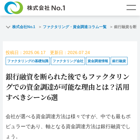
TOP
ファクタリングとは？
株式会社No.1
ファクタリング・資金調達コラム一覧
銀行融資を断
ご契約までの流れ
ご利用事例
投稿日：2025.06.17 更新日：2026.07.24
よくある質問
ファクタリング・資金調達コラム
ファクタリングの基礎知識
ファクタリング会社
資金調達情報
銀行融資
銀行融資を断られた後でもファクタリン
企業情報
お問い合わせ
グでの資金調達が可能な理由とは？活用
名古屋支店HP
福岡支店HP
すべきシーン6選
お電話で
スピード
メールで
会社が選べる資金調達方法は様々ですが、中でも最もポ
お問合せ
査定依頼
お問い合わせ
ピュラーであり、軸となる資金調達方法は銀行融資でし
名古屋支店直通
福岡支店直通
ょう。