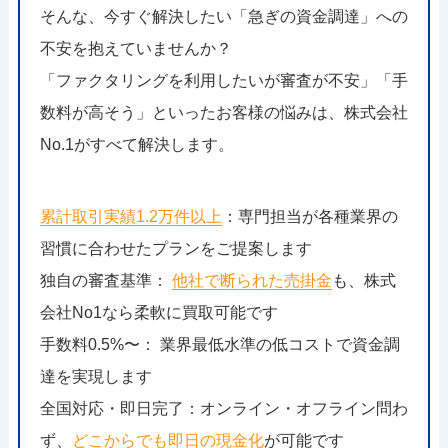
052-414-4107
092-419-2433
そんな、今すぐ解決したい「急ぎの資金調達」への
不安を抱えていませんか？
おすすめ記事
「ファクタリングを利用したいが審査が不安」「手
ファクタリングで即日資金調達するための方法
数料が高そう」といったお客様の悩みは、株式会社
No.1がすべて解決します。
ファクタリングで通りやすい会社はどういう会社？
累計取引実績1.2万件以上
：専門担当が各種業界の
習慣に合わせたプランをご提案します
独自の審査基準：
他社で断られた売掛金
も、株式
会社No1なら柔軟に買取可能です
手数料0.5%〜： 業界最低水準の低コストで資金調
達を実現します
全国対応・即日完了：オンライン・オフライン問わ
ず、
どこからでも即日の現金化
が可能です