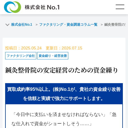
TOP
ファクタリングとは？
株式会社No.1
ファクタリング・資金調達コラム一覧
鍼灸整骨院の
ご契約までの流れ
ご利用事例
投稿日：2025.05.24 更新日：2026.07.15
よくある質問
ファクタリング・資金調達コラム
ファクタリング会社
資金繰り・経営改善
鍼灸整骨院の安定経営のための資金繰り
企業情報
お問い合わせ
名古屋支店HP
福岡支店HP
買取成約率95%以上。(株)No.1が、貴社の資金繰り改善
を信頼と実績で強力にサポートします。
お電話で
スピード
メールで
お問合せ
査定依頼
お問い合わせ
「今日中に支払いを済ませなければならない」「急
名古屋支店直通
福岡支店直通
な仕入れで資金がショートしそう……」