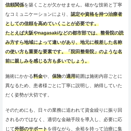
信頼関係
を築くことが欠かせません。確かな技術と丁寧
なコミュニケーションにより、
認定
や
資格
を持つ治療者
としての信頼を高めていくことが必要です。
たとえば
大阪
や
nagasaki
などの都市部では、整骨院の
読
み方
すら地域によって違いがあり、地元に根差した名称
の使い方も重要な要素です。「
院田
整骨院」のような名
前に親しみを感じる方も多いでしょう。
施術にかかる
料金
や、
保険
の
適用
範囲は施術内容ごとに
異なるため、患者様ごとに丁寧に説明し、納得していた
だく姿勢が大切です。
そのためにも、日々の業務に追われて資金繰りに振り回
されるのではなく、適切な金融手段を導入し、必要に応
じて
外部のサポート
を得ながら、余裕を持って治療に集